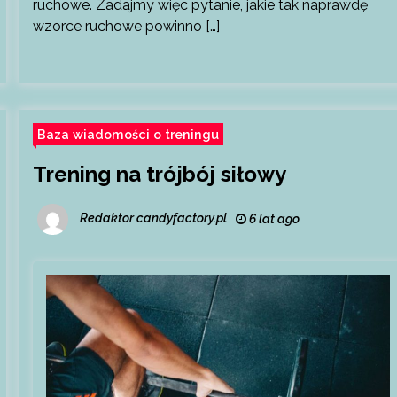
ruchowe. Zadajmy więc pytanie, jakie tak naprawdę
wzorce ruchowe powinno […]
Baza wiadomości o treningu
Trening na trójbój siłowy
Redaktor candyfactory.pl
6 lat ago