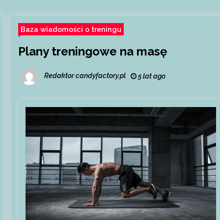
Baza wiadomości o treningu
Plany treningowe na masę
Redaktor candyfactory.pl
5 lat ago