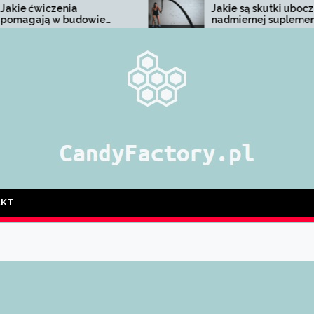
Jakie są skutki uboczne
ie
nadmiernej suplementacji
na masę?
odżywek i suplemen
AKT