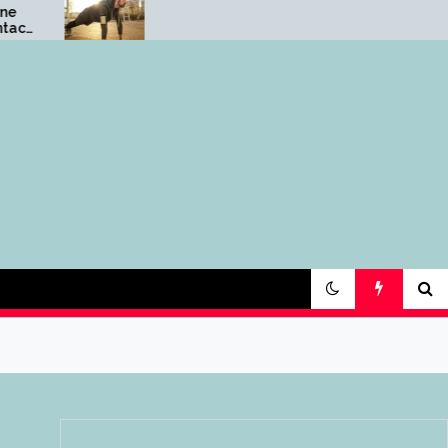
Dieta na masę
Jakie suplementy 
wegetariańską – jak
pomóc w regenerac
zapewnić odpowiednią
treningu na masę?
ilość białka?
tów