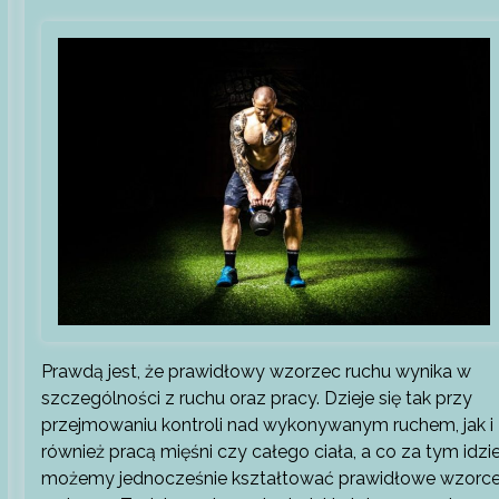
Prawdą jest, że prawidłowy wzorzec ruchu wynika w
szczególności z ruchu oraz pracy. Dzieje się tak przy
przejmowaniu kontroli nad wykonywanym ruchem, jak i
również pracą mięśni czy całego ciała, a co za tym idzi
możemy jednocześnie kształtować prawidłowe wzorc