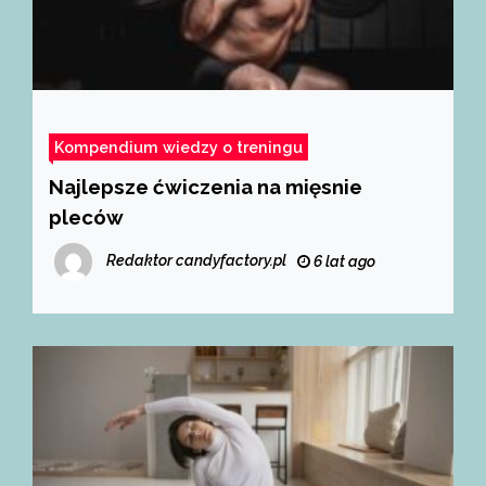
Kompendium wiedzy o treningu
Najlepsze ćwiczenia na mięsnie
pleców
Redaktor candyfactory.pl
6 lat ago