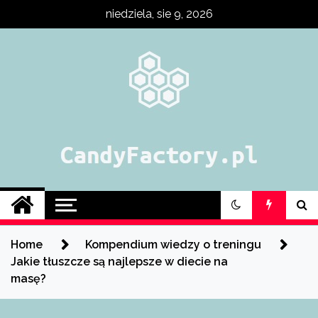
Skip
niedziela, sie 9, 2026
to
content
Fabryka treningu,
odżywek i
Home
Kompendium wiedzy o treningu
suplementów
Jakie tłuszcze są najlepsze w diecie na
masę?