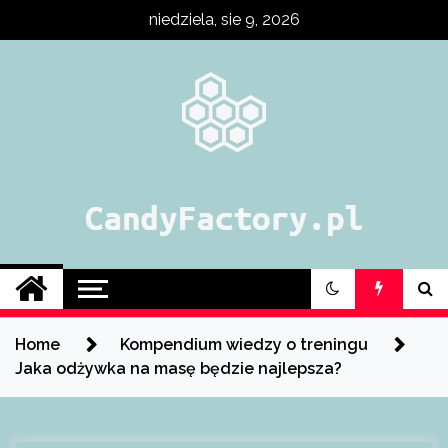
Skip
niedziela, sie 9, 2026
to
content
Fabryka treningu,
odżywek i
Home
Kompendium wiedzy o treningu
suplementów
Jaka odżywka na masę będzie najlepsza?